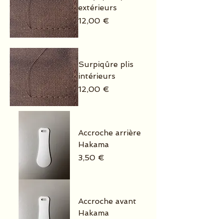
extérieurs
Prix
12,00 €
Surpiqûre plis
intérieurs
Prix
12,00 €
Accroche arrière
Hakama
Prix
3,50 €
Accroche avant
Hakama