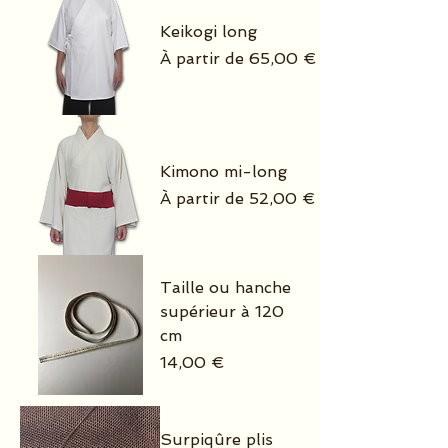
Keikogi long
Prix promotionnel
À partir de
65,00 €
Kimono mi-long
Prix promotionnel
À partir de
52,00 €
Taille ou hanche
supérieur à 120
cm
Prix
14,00 €
Surpiqûre plis