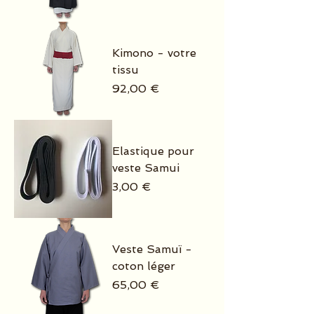
Kimono - votre
tissu
Prix
92,00 €
Elastique pour
veste Samui
Prix
3,00 €
Veste Samuï -
coton léger
Prix
65,00 €