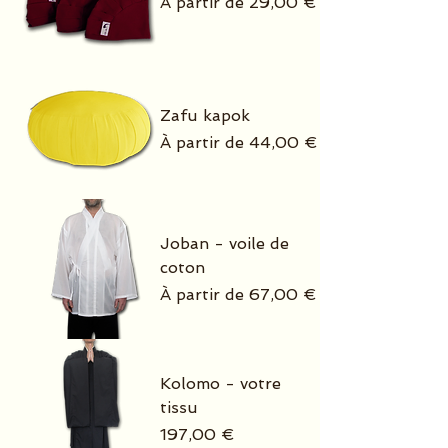
Prix promotionnel
À partir de
29,00 €
Zafu kapok
Prix promotionnel
À partir de
44,00 €
Joban - voile de
coton
Prix promotionnel
À partir de
67,00 €
Kolomo - votre
tissu
Prix
197,00 €