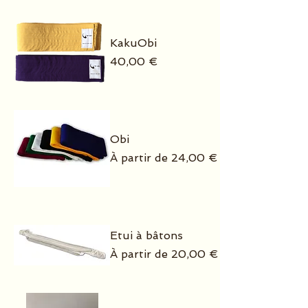
KakuObi
Prix
40,00 €
Obi
Prix promotionnel
À partir de
24,00 €
Etui à bâtons
Prix promotionnel
À partir de
20,00 €