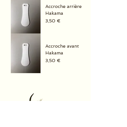
Accroche arrière
Hakama
Prix
3,50 €
Accroche avant
Hakama
Prix
3,50 €
La boutique spécialisée dans la
confection sur-mesure de tenues et