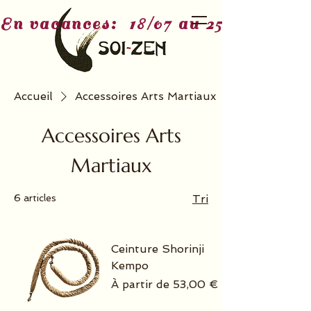
En vacances:  18/07 au 25/07 - 3/08
Accueil
Accessoires Arts Martiaux
Accessoires Arts
Martiaux
6 articles
Tri
Ceinture Shorinji
Kempo
Prix promotionnel
À partir de
53,00 €