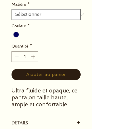
Matière
*
Couleur
*
Quantité
*
Ajouter au panier
Ultra fluide et opaque, ce
pantalon taille haute,
ample et confortable
possède deux poches
plaquées sur le devant,
DETAILS
un cordon et un élastique