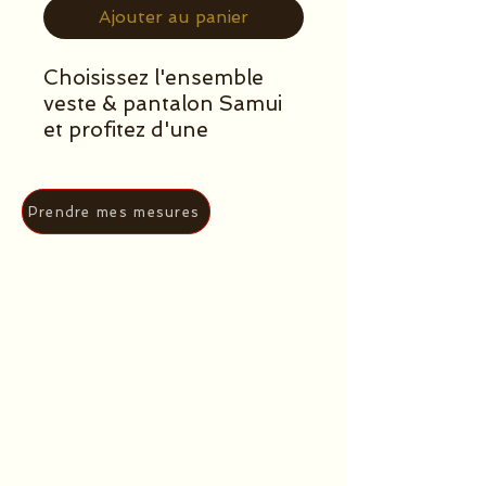
Ajouter au panier
Choisissez l'ensemble
veste & pantalon Samui
et profitez d'une
réduction.
Détails sur chaque article :
veste
-
pantalon
Prendre mes mesures